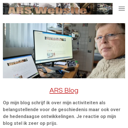
Ga
direct
naar
de
hoofdinhoud
ARS Blog
Op mijn blog schrijf ik over mijn activiteiten als
belangstellende voor de geschiedenis maar ook over
de hedendaagse ontwikkelingen. Je reactie op mijn
blog stel ik zeer op prijs.