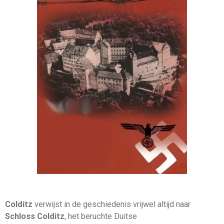
Colditz
verwijst
in
de
geschiedenis
vrijwel
altijd
naar
Schloss
Colditz
,
het
beruchte
Duitse