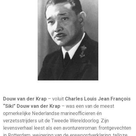
Douw
van
der
Krap
–
voluit
Charles
Louis
Jean
François
“Siki”
Douw
van
der
Krap
–
was
een
van
de
meest
opmerkelijke
Nederlandse
marineofficieren
én
verzetsstrijders
uit
de
Tweede
Wereldoorlog.
Zijn
levensverhaal
leest
als
een
avonturenroman:
frontgevechten
in
Rotterdam,
weigering
van
de
erewoordverklaring,
talloze