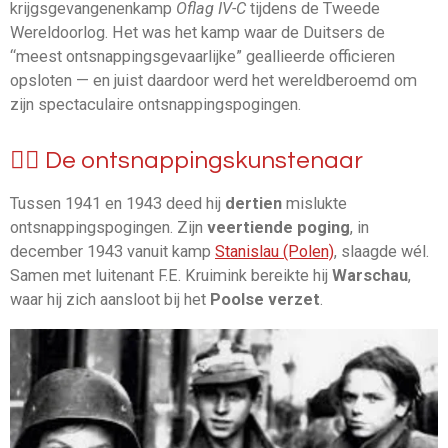
krijgsgevangenenkamp
Oflag
IV-C
tijdens
de
Tweede
Wereldoorlog.
Het
was
het
kamp
waar
de
Duitsers
de
“meest
ontsnappingsgevaarlijke”
geallieerde
officieren
opsloten
—
en
juist
daardoor
werd
het
wereldberoemd
om
zijn
spectaculaire
ontsnappingspogingen.
🏃‍♂️ De ontsnappingskunstenaar
Tussen 1941 en 1943 deed hij
dertien
mislukte
ontsnappingspogingen. Zijn
veertiende poging
, in
december 1943 vanuit kamp
Stanislau (Polen)
, slaagde wél.
Samen met luitenant F.E. Kruimink bereikte hij
Warschau
,
waar hij zich aansloot bij het
Poolse verzet
.