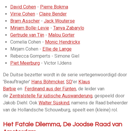
David Cohen
-
Pierre Bokma
Virrie Cohen
-
Claire Bender
Bram Asscher
-
Jack Wouterse
Mirjam Bolle-Levie
-
Tanya Zabarylo
Gertrude van Tijn
-
Malou Gorter
Cornelia Cohen -
Monic Hendrickx
Mirjam Cohen -
Ellie de Lange
Rebecca Gomperts - Simone Giel
Piet Meerburg
- Victor IJdens
De Duitse bezetter wordt in de serie vertegenwoordigd door
'Beauftragter'
Hans Böhmcker
,
SD
'er
Klaus
Barbie
en
Ferdinand aus der Fünten
, de leider van
de
Zentralstelle für jüdische Auswanderung
, gespeeld door
Jakob Diehl. Ook
Walter Süskind
, namens de Raad beheerder
van de Hollandsche Schouwburg, speelt een (kleine) rol.
Het Fatale Dilemma, De Joodse Raad van