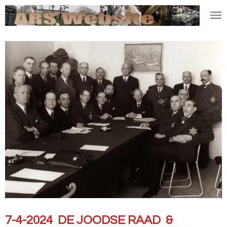
Ga
direct
naar
de
hoofdinhoud
7-4-2024 DE JOODSE RAAD &