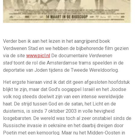
Verder ben ik aan het lezen in het aangrijpend boek
Verdwenen Stad en we hebben de bijbehorende film gezien
via de site
www.picl.nl
De documentaire
Verdwenen
stad
toont de rol die Amsterdamse trams speelden in de
deportatie van Joden tijdens de Tweede Wereldoorlog.
Het ergste hieraan vind ik dat dit geen afgesloten hoofdstuk
blijkt te zijn, maar dat God's oogappel Israël en het Joodse
volk nog steeds doelwit zijn van een intense wereldwijde
haat. De strijd tussen God en de satan, het Licht en de
duisternis, is sinds 7 oktober 2003 in volle hevigheid
losgebarsten. De wereld was toch al zeer onstabiel sinds de
Russische invasie in oekraïne en het daarbij dreigen door
Poetin met een kernoorlog. Maar nu het Midden-Oosten in