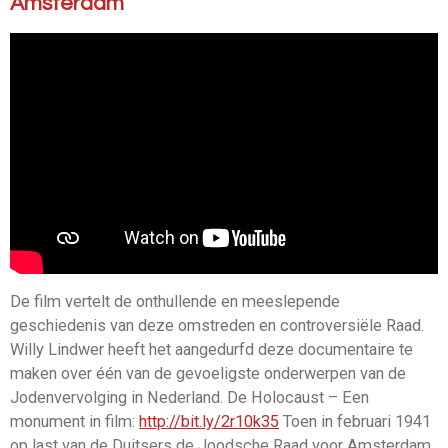
Amsterdam
De film vertelt de onthullende en meeslepende
geschiedenis van deze omstreden en controversiële Raad.
Willy Lindwer heeft het aangedurfd deze documentaire te
maken over één van de gevoeligste onderwerpen van de
Jodenvervolging in Nederland. De Holocaust – Een
monument in film:
http://bit.ly/2r10k35
Toen in februari 1941
op last van de Duitsers de Joodsche Raad voor Amsterdam