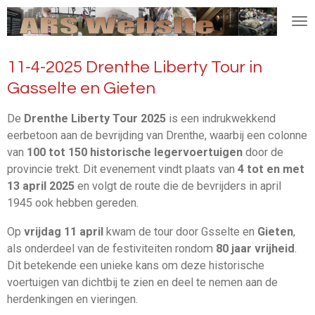
Ga
direct
naar
11-4-2025 Drenthe Liberty Tour in
de
hoofdinhoud
Gasselte en Gieten
De
Drenthe Liberty Tour 2025
is een indrukwekkend
eerbetoon aan de bevrijding van Drenthe, waarbij een colonne
van
100 tot 150 historische legervoertuigen
door de
provincie trekt. Dit evenement vindt plaats van
4 tot en met
13 april 2025
en volgt de route die de bevrijders in april
1945 ook hebben gereden.
Op
vrijdag 11 april
kwam de tour door Gsselte en
Gieten
,
als onderdeel van de festiviteiten rondom
80 jaar vrijheid
.
Dit betekende een unieke kans om deze historische
voertuigen van dichtbij te zien en deel te nemen aan de
herdenkingen en vieringen.