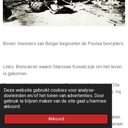
Boven: Inwoners van Borger begroeten de Poolse bevrijders.
Links: Brencarrier waarin Stanisaw Kowalczyk om het leven
is gekomen.
Stanisław Kowalczyk was een Poolse soldaat van het 10e
Deze website gebruikt cookies voor analyse-
Regiment Dragonders van de 1e Poolse Pantserdivisie. Hij
doeleinden en/of het tonen van advertenties. Door
sneuvelde op 12 april 1945 tijdens de gevechten rond
gebruik te blijven maken van de site gaat u hiermee
Borger.
akkoord.
Borger werd op 12 april 1945 bevrijd door Poolse soldaten
Akkoord
van de 1e Poolse Pantserdivisie, onder leiding van generaal