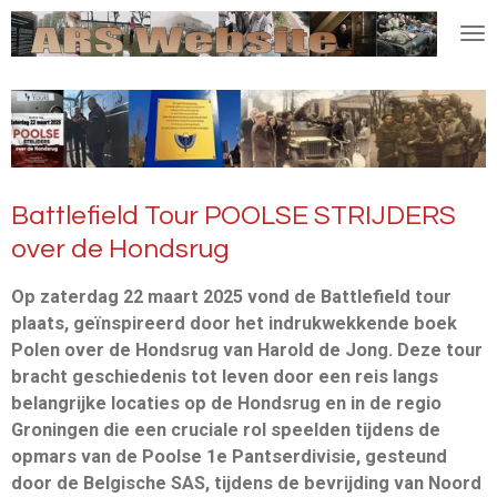
Ga
direct
naar
de
hoofdinhoud
Battlefield Tour POOLSE STRIJDERS
over de Hondsrug
Op zaterdag 22 maart 2025 vond de Battlefield tour
plaats, geïnspireerd door het indrukwekkende boek
Polen over de Hondsrug van Harold de Jong. Deze tour
bracht geschiedenis tot leven door een reis langs
belangrijke locaties op de Hondsrug en in de regio
Groningen die een cruciale rol speelden tijdens de
opmars van de Poolse 1e Pantserdivisie, gesteund
door de Belgische SAS, tijdens de bevrijding van Noord