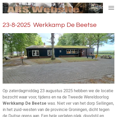
Ga
direct
naar
23-8-2025 Werkkamp De Beetse
de
hoofdinhoud
Op zaterdagmiddag 23 augustus 2025 hebben we de locatie
bezocht waar voor, tijdens en na de Tweede Wereldoorlog
Werkkamp De Beetse
was. Niet ver van het dorp Sellingen,
in het zuid-westen van de provincie Groningen, dicht tegen
de Duitse grens aan. Een hele verlaten plek, doodstil en