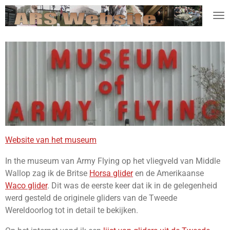
Ga
direct
naar
de
hoofdinhoud
Website van het museum
In the museum van Army Flying op het vliegveld van Middle
Wallop zag ik de Britse
Horsa glider
en de Amerikaanse
Waco glider
. Dit was de eerste keer dat ik in de gelegenheid
werd gesteld de originele gliders van de Tweede
Wereldoorlog tot in detail te bekijken.