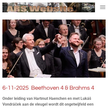
Ga
direct
naar
de
hoofdinhoud
6-11-2025 Beethoven 4 & Brahms 4
Onder leiding van Hartmut Haenchen en met Lukáš
Vondráček aan de vleugel wordt dit ongetwijfeld een