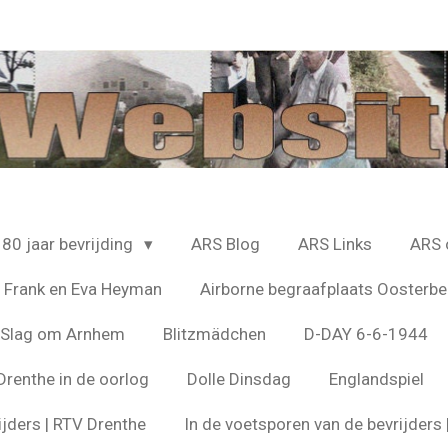
80 jaar bevrijding
ARS Blog
ARS Links
ARS 
 Frank en Eva Heyman
Airborne begraafplaats Oosterbe
e Slag om Arnhem
Blitzmädchen
D-DAY 6-6-1944
Drenthe in de oorlog
Dolle Dinsdag
Englandspiel
ijders | RTV Drenthe
In de voetsporen van de bevrijder