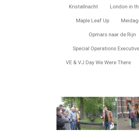
Kristallnacht
London in the
Maple Leaf Up
Meidag
Opmars naar de Rijn
Special Operations Executiv
VE & VJ Day We Were There