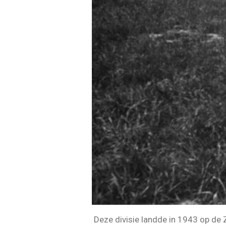
Deze divisie landde in 1943 op de Z