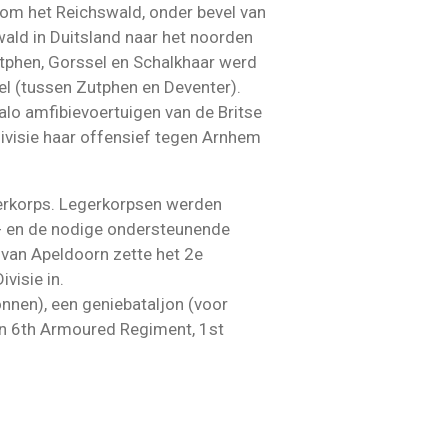
g om het Reichswald, onder bevel van
wald in Duitsland naar het noorden
tphen, Gorssel en Schalkhaar werd
sel (tussen Zutphen en Deventer).
lo amfibievoertuigen van de Britse
ivisie haar offensief tegen Arnhem
erkorps. Legerkorpsen werden
s - en de nodige ondersteunende
 van Apeldoorn zette het 2e
visie in.
nonnen), een geniebataljon (voor
an 6th Armoured Regiment, 1st