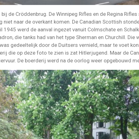
bij de Cröddenbrug. De Winnipeg Rifles en de Regina Rifles 
g niet naar de overkant komen. De Canadian Scottish stonden
l 1945 werd de aanval ingezet vanuit Colmschate en Schalk
dron, die tanks had van het type Sherman en Churchill. Die 
s gedeeltelijk door de Duitsers vernield, maar te voet k
erij die op deze foto te zien is zat Hitlerjugend. Maar de 
vuur. De boerderij werd na de oorlog weer opgebouwd met