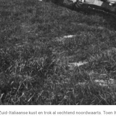
uid-Italiaanse kust en trok al vechtend noordwaarts. Toen I