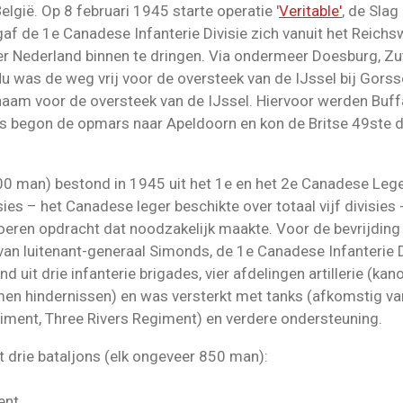
lgië. Op 8 februari 1945 starte operatie '
Veritable'
, de Sla
gaf de 1e Canadese Infanterie Divisie zich vanuit het Reichs
r Nederland binnen te dringen. Via ondermeer Doesburg, Zu
Nu was de weg vrij voor de oversteek van de IJssel bij Gors
am voor de oversteek van de IJssel. Hiervoor werden Buffa
ns begon de opmars naar Apeldoorn en kon de Britse 49ste d
0 man) bestond in 1945 uit het 1e en het 2e Canadese Leg
sies – het Canadese leger beschikte over totaal vijf divisie
voeren opdracht dat noodzakelijk maakte. Voor de bevrijding
an luitenant-generaal Simonds, de 1e Canadese Infanterie Di
 uit drie infanterie brigades, vier afdelingen artillerie (ka
en hindernissen) en was versterkt met tanks (afkomstig v
ment, Three Rivers Regiment) en verdere ondersteuning.
t drie bataljons (elk ongeveer 850 man):
ent