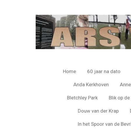
Ga
direct
naar
de
hoofdinhoud
Home
60 jaar na dato
Anda Kerkhoven
Anne
Bletchley Park
Blik op d
Douw van der Krap
In het Spoor van de Bevr