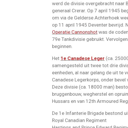
werd de divisie overgebracht naar Be
generaal Crerar. Op 7 april 1945 be
om via de Gelderse Achterhoek wee
op 11 april 1945 Deventer bevrijd. 
Operatie Cannonshot
was de codena
79e Tankdivisie gebruikt. Vervolge
beginnen.
Het
1e Canadese Leger
(ca. 25000
samengesteld uit twee tot drie divi
eenheden, al naar gelang de uit te 
Canadese Legerkorps, onder bevel v
Deze divisie (ca. 18000 man) bestond
bruggenbouw, wegherstel en opruim
Hussars en van 12th Armoured Regi
De 1e Infanterie Brigade bestond ui
Royal Canadian Regiment
Hastings and Prince Edward Regim