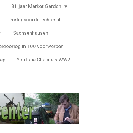
4
81 jaar Market Garden
Oorlogvoorderechter.nl
n
Sachsenhausen
ldoorlog in 100 voorwerpen
eep
YouTube Channels WW2