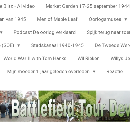
 Blitz - AI video
Market Garden 17-25 september 194
en van 1945
Men of Maple Leaf
Oorlogsmusea
Podcast De oorlog verklaard
Spijk terug naar toe
e (SOE)
Stadskanaal 1940-1945
De Tweede Were
World War II with Tom Hanks
Wil Rieken
Willys J
Mijn moeder 1 jaar geleden overleden
Reactie