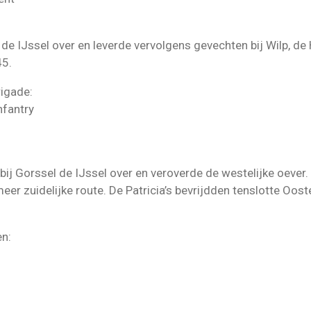
de IJssel over en leverde vervolgens gevechten bij Wilp, de
45.
rigade:
nfantry
bij Gorssel de IJssel over en veroverde de westelijke oever
meer zuidelijke route. De Patricia’s bevrijdden tenslotte Oos
en: