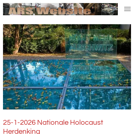
Ga
direct
naar
de
hoofdinhoud
25-1-2026 Nationale Holocaust
Herdenking