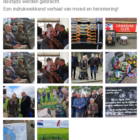
destijds werden gebracht.
Een indrukwekkend verhaal van moed en herinnering!