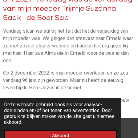
van mijn moeder Trijntje Suzanna
Saak - de Boer Sap
Vandaag staan we stil bij het feit dat het de verjaardag van
mijn moeder was. We gingen dan steevast naar Ermelo waar
ze met zoveel plezier woonde en hadden het erg gezellig
met haar. Haar zus Alma die in Ermelo woonde was er dan
ook.
Op 2 december 2022 is mijn moeder overleden en ze zou
vandaag 96 jaar zijn geworden. Maar nu heeft ze eeuwig
leven bij de Here Jezus in de hemel.
Op deze foto uit 2012 mijn moeder samen met mijn vrouw
Deze website gebruikt cookies voor analyse-
Elly.
doeleinden en/of het tonen van advertenties. Door
gebruik te blijven maken van de site gaat u hiermee
akkoord.
© 2022 - 2026 ARS Website
Akkoord
Powered by
JouwWeb