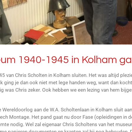
m 1940-1945 in Kolham gaa
an Chris Scholten in Kolham sluiten. Het was altijd plezi
 ging je dan ook niet met lege handen weg, want dan kocht 
ig was Chris zeker. Ook hebben we een lezing van hem bijgew
ereldoorlog aan de W.A. Scholtenlaan in Kolham sluit aan 
tech Montage. Het pand gaat nu door Fase (opleidingen in
uimte nodig. Wel zal eigenaar Chris Scholtens van het museu
me papieren documenten en kranten zal hij nog behouden. D