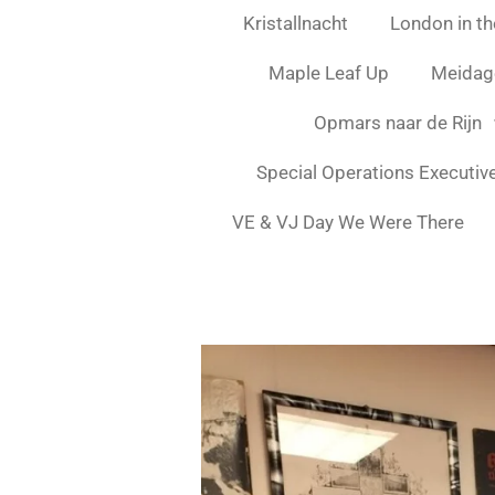
Kristallnacht
London in the
Maple Leaf Up
Meidag
Opmars naar de Rijn
Special Operations Executiv
VE & VJ Day We Were There