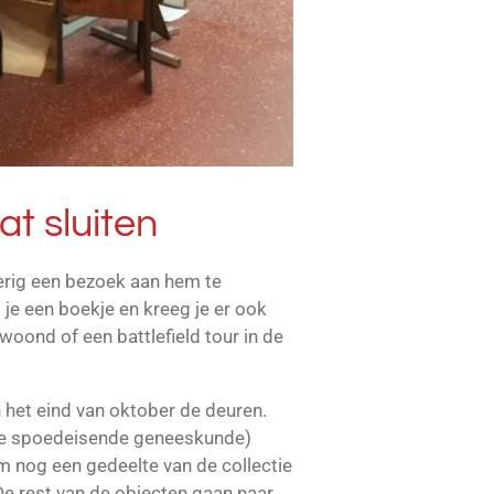
t sluiten
erig een bezoek aan hem te
je een boekje en kreeg je er ook
oond of een battlefield tour in de
het eind van oktober de deuren.
 de spoedeisende geneeskunde)
m nog een gedeelte van de collectie
e rest van de objecten gaan naar