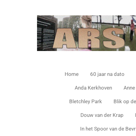
Ga
direct
naar
de
hoofdinhoud
Home
60 jaar na dato
Anda Kerkhoven
Anne
Bletchley Park
Blik op d
Douw van der Krap
In het Spoor van de Bevr