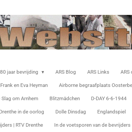
80 jaar bevrijding
ARS Blog
ARS Links
ARS 
 Frank en Eva Heyman
Airborne begraafplaats Oosterb
e Slag om Arnhem
Blitzmädchen
D-DAY 6-6-1944
Drenthe in de oorlog
Dolle Dinsdag
Englandspiel
ijders | RTV Drenthe
In de voetsporen van de bevrijder