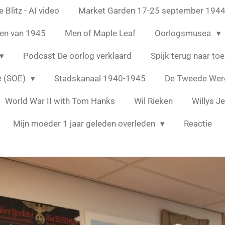
 Blitz - AI video
Market Garden 17-25 september 194
en van 1945
Men of Maple Leaf
Oorlogsmusea
Podcast De oorlog verklaard
Spijk terug naar to
e (SOE)
Stadskanaal 1940-1945
De Tweede Were
World War II with Tom Hanks
Wil Rieken
Willys J
Mijn moeder 1 jaar geleden overleden
Reactie