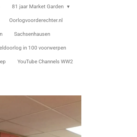
4
81 jaar Market Garden
Oorlogvoorderechter.nl
en
Sachsenhausen
ldoorlog in 100 voorwerpen
eep
YouTube Channels WW2