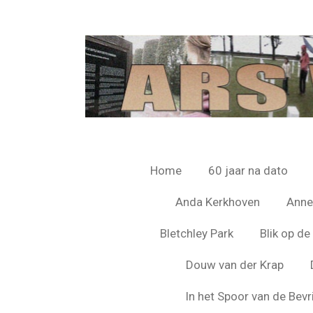
Ga
direct
naar
de
hoofdinhoud
Home
60 jaar na dato
Anda Kerkhoven
Anne
Bletchley Park
Blik op d
Douw van der Krap
In het Spoor van de Bevr