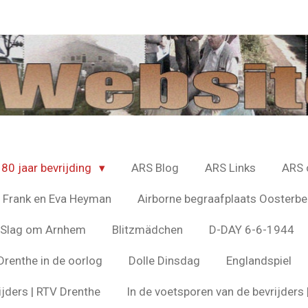
80 jaar bevrijding
ARS Blog
ARS Links
ARS 
 Frank en Eva Heyman
Airborne begraafplaats Oosterbe
e Slag om Arnhem
Blitzmädchen
D-DAY 6-6-1944
Drenthe in de oorlog
Dolle Dinsdag
Englandspiel
ijders | RTV Drenthe
In de voetsporen van de bevrijder