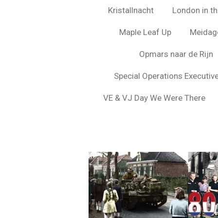
Kristallnacht
London in the
Maple Leaf Up
Meidag
Opmars naar de Rijn
Special Operations Executiv
VE & VJ Day We Were There