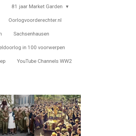
4
81 jaar Market Garden
Oorlogvoorderechter.nl
n
Sachsenhausen
ldoorlog in 100 voorwerpen
eep
YouTube Channels WW2