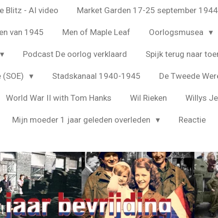
 Blitz - AI video
Market Garden 17-25 september 194
en van 1945
Men of Maple Leaf
Oorlogsmusea
Podcast De oorlog verklaard
Spijk terug naar toe
e (SOE)
Stadskanaal 1940-1945
De Tweede Were
World War II with Tom Hanks
Wil Rieken
Willys J
Mijn moeder 1 jaar geleden overleden
Reactie