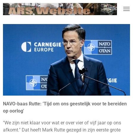
Ga
direct
naar
de
hoofdinhoud
NAVO-baas Rutte: 'Tijd om ons geestelijk voor te bereiden
op oorlog'
"We zijn niet klaar voor wat er over vier of vijf jaar op ons
afkomt." Dat heeft Mark Rutte gezegd in zijn eerste grote