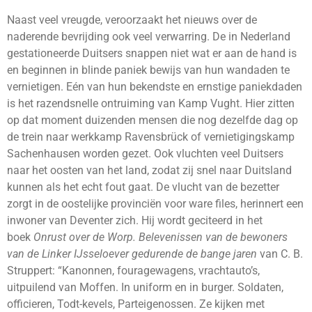
Naast veel vreugde, veroorzaakt het nieuws over de
naderende bevrijding ook veel verwarring. De in Nederland
gestationeerde Duitsers snappen niet wat er aan de hand is
en beginnen in blinde paniek bewijs van hun wandaden te
vernietigen. Eén van hun bekendste en ernstige paniekdaden
is het razendsnelle ontruiming van Kamp Vught. Hier zitten
op dat moment duizenden mensen die nog dezelfde dag op
de trein naar werkkamp Ravensbrück of vernietigingskamp
Sachenhausen worden gezet. Ook vluchten veel Duitsers
naar het oosten van het land, zodat zij snel naar Duitsland
kunnen als het echt fout gaat. De vlucht van de bezetter
zorgt in de oostelijke provinciën voor ware files, herinnert een
inwoner van Deventer zich. Hij wordt geciteerd in het
boek
Onrust over de Worp. Belevenissen van de bewoners
van de Linker IJsseloever gedurende de bange jaren
van C. B.
Struppert: “Kanonnen, fouragewagens, vrachtauto’s,
uitpuilend van Moffen. In uniform en in burger. Soldaten,
officieren, Todt-kevels, Parteigenossen. Ze kijken met