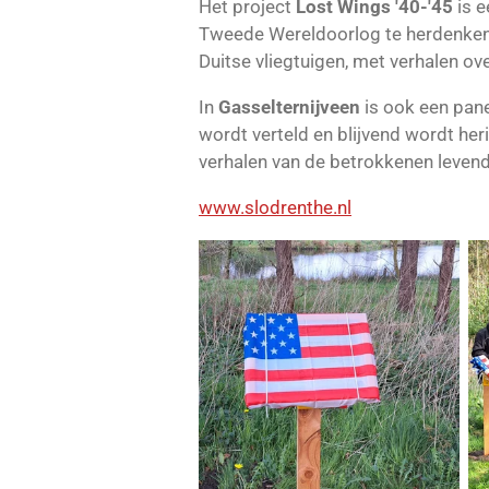
Het project
Lost Wings '40-'45
is e
Tweede Wereldoorlog te herdenken. I
Duitse vliegtuigen, met verhalen o
In
Gasselternijveen
is ook een pane
wordt verteld en blijvend wordt her
verhalen van de betrokkenen levend
www.slodrenthe.nl