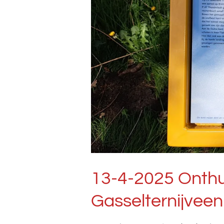
13-4-2025 Onthul
Gasselternijveen