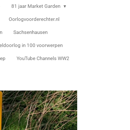
4
81 jaar Market Garden
Oorlogvoorderechter.nl
en
Sachsenhausen
ldoorlog in 100 voorwerpen
eep
YouTube Channels WW2