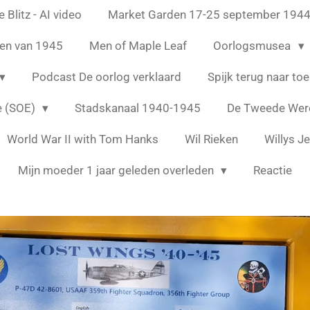
 Blitz - AI video
Market Garden 17-25 september 194
en van 1945
Men of Maple Leaf
Oorlogsmusea
Podcast De oorlog verklaard
Spijk terug naar to
e (SOE)
Stadskanaal 1940-1945
De Tweede Were
World War II with Tom Hanks
Wil Rieken
Willys J
Mijn moeder 1 jaar geleden overleden
Reactie