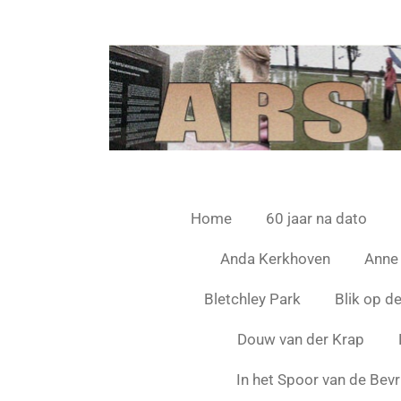
Ga
direct
naar
de
hoofdinhoud
Home
60 jaar na dato
Anda Kerkhoven
Anne
Bletchley Park
Blik op d
Douw van der Krap
In het Spoor van de Bevr