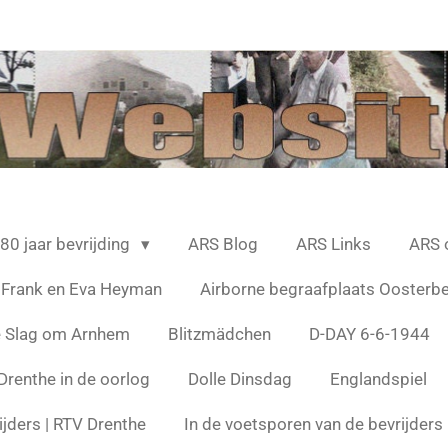
80 jaar bevrijding
ARS Blog
ARS Links
ARS 
 Frank en Eva Heyman
Airborne begraafplaats Oosterb
e Slag om Arnhem
Blitzmädchen
D-DAY 6-6-1944
Drenthe in de oorlog
Dolle Dinsdag
Englandspiel
ijders | RTV Drenthe
In de voetsporen van de bevrijder