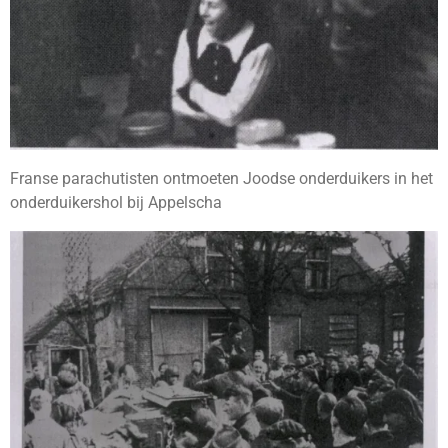
Franse parachutisten ontmoeten Joodse onderduikers in het
onderduikershol bij Appelscha