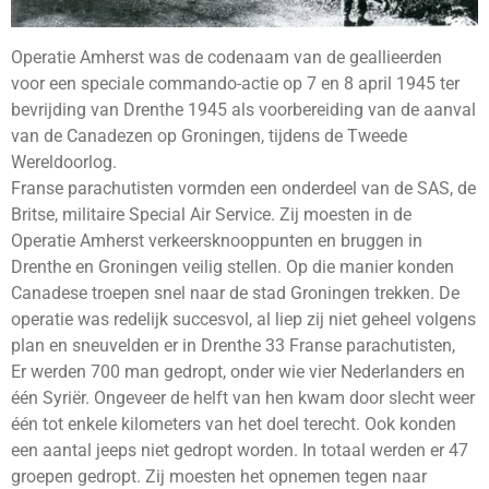
Operatie Amherst was de codenaam van de geallieerden
voor een speciale commando-actie op 7 en 8 april 1945 ter
bevrijding van Drenthe 1945 als voorbereiding van de aanval
van de Canadezen op Groningen, tijdens de Tweede
Wereldoorlog.
Franse parachutisten vormden een onderdeel van de SAS, de
Britse, militaire Special Air Service. Zij moesten in de
Operatie Amherst verkeersknooppunten en bruggen in
Drenthe en Groningen veilig stellen. Op die manier konden
Canadese troepen snel naar de stad Groningen trekken. De
operatie was redelijk succesvol, al liep zij niet geheel volgens
plan en sneuvelden er in Drenthe 33 Franse parachutisten,
Er werden 700 man gedropt, onder wie vier Nederlanders en
één Syriër. Ongeveer de helft van hen kwam door slecht weer
één tot enkele kilometers van het doel terecht. Ook konden
een aantal jeeps niet gedropt worden. In totaal werden er 47
groepen gedropt. Zij moesten het opnemen tegen naar