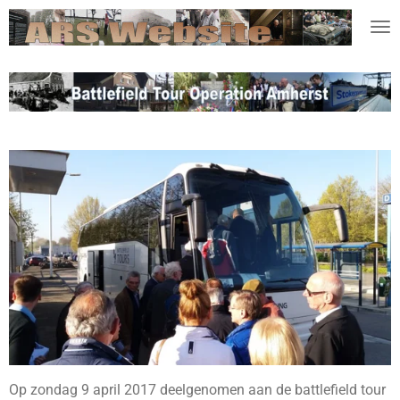
Ga
direct
naar
de
hoofdinhoud
Op zondag 9 april 2017 deelgenomen aan de battlefield tour