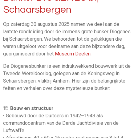
Schaarsbergen
Op zaterdag 30 augustus 2025 namen we deel aan de
laatste rondleiding door de immens grote bunker Diogenes
bij Schaarsbergen. We behoorden tot de gelukkigen die
waren uitgeloot voor deelname aan deze bijzondere dag,
georganiseerd door het
Museum Deelen
.
De Diogenesbunker is een indrukwekkend bouwwerk uit de
Tweede Wereldoorlog, gelegen aan de Koningsweg in
Schaarsbergen, vlakbij Arnhem. Hier zijn de belangrijkste
feiten en verhalen over deze mysterieuze bunker:
🏗️
Bouw en structuur
• Gebouwd door de Duitsers in 1942–1943 als
commandocentrum van de Derde Jachtdivisie van de
Luftwaffe.
• Afmetingen: 40 x 60 x 16 meter, met muren van 3 tot 4