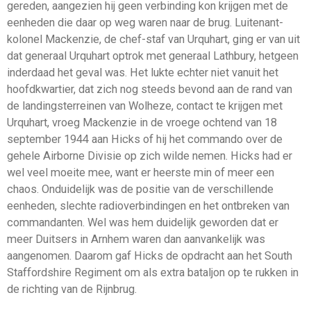
gereden, aangezien hij geen verbinding kon krijgen met de
eenheden die daar op weg waren naar de brug. Luitenant-
kolonel Mackenzie, de chef-staf van Urquhart, ging er van uit
dat generaal Urquhart optrok met generaal Lathbury, hetgeen
inderdaad het geval was. Het lukte echter niet vanuit het
hoofdkwartier, dat zich nog steeds bevond aan de rand van
de landingsterreinen van Wolheze, contact te krijgen met
Urquhart, vroeg Mackenzie in de vroege ochtend van 18
september 1944 aan Hicks of hij het commando over de
gehele Airborne Divisie op zich wilde nemen. Hicks had er
wel veel moeite mee, want er heerste min of meer een
chaos. Onduidelijk was de positie van de verschillende
eenheden, slechte radioverbindingen en het ontbreken van
commandanten. Wel was hem duidelijk geworden dat er
meer Duitsers in Arnhem waren dan aanvankelijk was
aangenomen. Daarom gaf Hicks de opdracht aan het South
Staffordshire Regiment om als extra bataljon op te rukken in
de richting van de Rijnbrug.