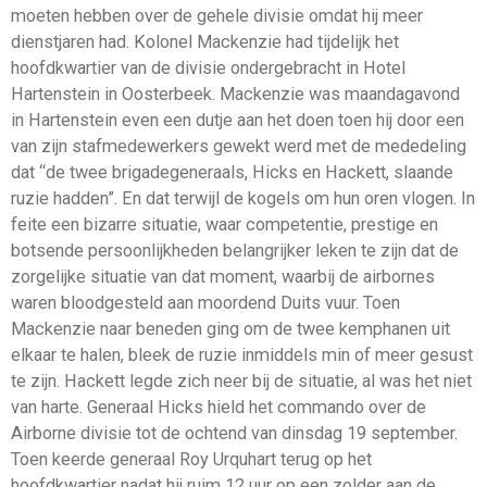
moeten hebben over de gehele divisie omdat hij meer
dienstjaren had. Kolonel Mackenzie had tijdelijk het
hoofdkwartier van de divisie ondergebracht in Hotel
Hartenstein in Oosterbeek. Mackenzie was maandagavond
in Hartenstein even een dutje aan het doen toen hij door een
van zijn stafmedewerkers gewekt werd met de mededeling
dat “de twee brigadegeneraals, Hicks en Hackett, slaande
ruzie hadden”. En dat terwijl de kogels om hun oren vlogen. In
feite een bizarre situatie, waar competentie, prestige en
botsende persoonlijkheden belangrijker leken te zijn dat de
zorgelijke situatie van dat moment, waarbij de airbornes
waren bloodgesteld aan moordend Duits vuur. Toen
Mackenzie naar beneden ging om de twee kemphanen uit
elkaar te halen, bleek de ruzie inmiddels min of meer gesust
te zijn. Hackett legde zich neer bij de situatie, al was het niet
van harte. Generaal Hicks hield het commando over de
Airborne divisie tot de ochtend van dinsdag 19 september.
Toen keerde generaal Roy Urquhart terug op het
hoofdkwartier nadat hij ruim 12 uur op een zolder aan de