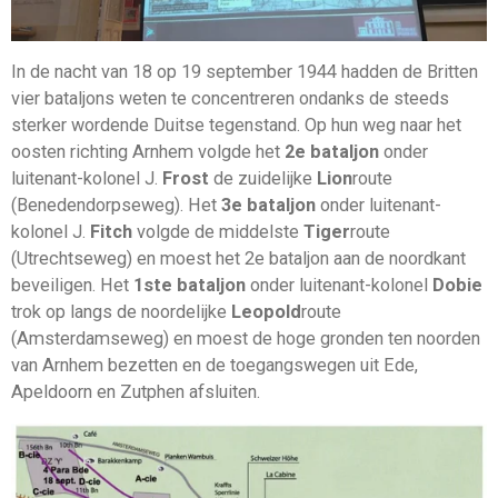
In de nacht van 18 op 19 september 1944 hadden de Britten
vier bataljons weten te concentreren ondanks de steeds
sterker wordende Duitse tegenstand. Op hun weg naar het
oosten richting Arnhem volgde het
2e bataljon
onder
luitenant-kolonel J.
Frost
de zuidelijke
Lion
route
(Benedendorpseweg). Het
3e bataljon
onder luitenant-
kolonel J.
Fitch
volgde de middelste
Tiger
route
(Utrechtseweg) en moest het 2e bataljon aan de noordkant
beveiligen. Het
1ste bataljon
onder luitenant-kolonel
Dobie
trok op langs de noordelijke
Leopold
route
(Amsterdamseweg) en moest de hoge gronden ten noorden
van Arnhem bezetten en de toegangswegen uit Ede,
Apeldoorn en Zutphen afsluiten.