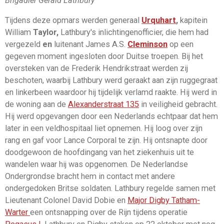
Brigadier Gerald Lathbury
Tijdens deze opmars werden generaal
Urquhart
,
kapitein
William
Taylor,
Lathbury's inlichtingenofficier, die hem had
vergezeld
en
luitenant James A.S.
Cleminson
op een
gegeven moment ingesloten door Duitse troepen. Bij het
oversteken van de Frederik Hendrikstraat werden zij
beschoten, waarbij Lathbury werd geraakt aan zijn ruggegraat
en linkerbeen waardoor hij tijdelijk verlamd raakte. Hij werd in
de woning aan de
Alexanderstraat 135
in veiligheid gebracht.
Hij werd opgevangen door een Nederlands echtpaar dat hem
later in een veldhospitaal liet opnemen. Hij loog over zijn
rang en gaf voor Lance Corporal te zijn. Hij ontsnapte door
doodgewoon de hoofdingang van het ziekenhuis uit te
wandelen waar hij was opgenomen. De Nederlandse
Ondergrondse bracht hem in contact met andere
ondergedoken Britse soldaten. Lathbury regelde samen met
Lieutenant Colonel David Dobie en
Major Digby Tatham-
Warter
een ontsnapping over de Rijn tijdens operatie