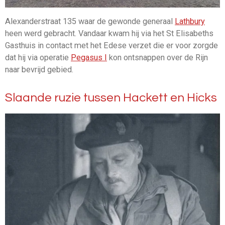
Alexanderstraat 135 waar de gewonde generaal
Lathbury
heen werd gebracht. Vandaar kwam hij via het St Elisabeths
Gasthuis in contact met het Edese verzet die er voor zorgde
dat hij via operatie
Pegasus I
kon ontsnappen over de Rijn
naar bevrijd gebied.
Slaande ruzie tussen Hackett en Hicks