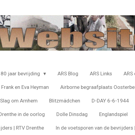
80 jaar bevrijding
ARS Blog
ARS Links
ARS 
 Frank en Eva Heyman
Airborne begraafplaats Oosterbe
e Slag om Arnhem
Blitzmädchen
D-DAY 6-6-1944
Drenthe in de oorlog
Dolle Dinsdag
Englandspiel
ijders | RTV Drenthe
In de voetsporen van de bevrijder