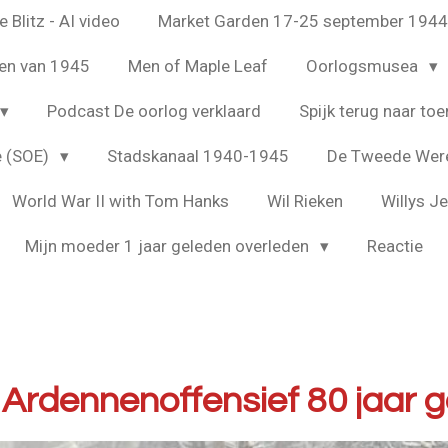
 Blitz - AI video
Market Garden 17-25 september 194
en van 1945
Men of Maple Leaf
Oorlogsmusea
Podcast De oorlog verklaard
Spijk terug naar toe
e (SOE)
Stadskanaal 1940-1945
De Tweede Were
World War II with Tom Hanks
Wil Rieken
Willys J
Mijn moeder 1 jaar geleden overleden
Reactie
Ardennenoffensief 80 jaar 