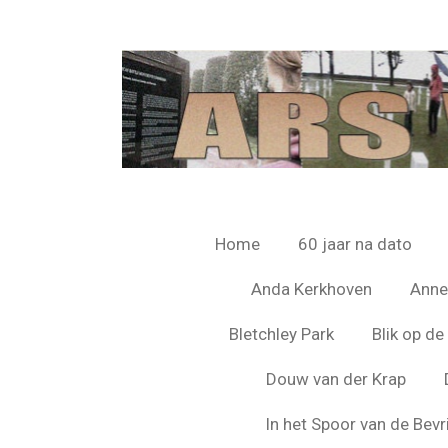
Ga
direct
naar
de
hoofdinhoud
Home
60 jaar na dato
Anda Kerkhoven
Anne
Bletchley Park
Blik op d
Douw van der Krap
In het Spoor van de Bevr