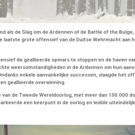
d als de Slag om de Ardennen of de Battle of the Bulge
 de laatste grote offensief van de Duitse Wehrmacht aan 
ffensief de geallieerde opmars te stoppen en de haven v
echte weersomstandigheden in de Ardennen om hun aanva
 Ondanks enkele aanvankelijke successen, slaagde het offe
een geallieerde overwinning.
te van de Tweede Wereldoorlog, met meer dan 100.000 d
keerde een keerpunt in de oorlog en leidde uiteindelijk 