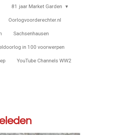
4
81 jaar Market Garden
Oorlogvoorderechter.nl
n
Sachsenhausen
ldoorlog in 100 voorwerpen
eep
YouTube Channels WW2
geleden