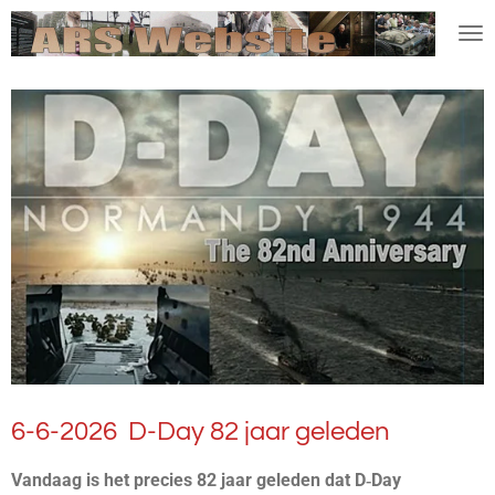
Ga
direct
naar
de
hoofdinhoud
6-6-2026 D-Day 82 jaar geleden
Vandaag is het precies 82 jaar geleden dat D‑Day