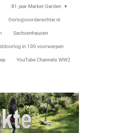
4
81 jaar Market Garden
Oorlogvoorderechter.nl
n
Sachsenhausen
ldoorlog in 100 voorwerpen
eep
YouTube Channels WW2