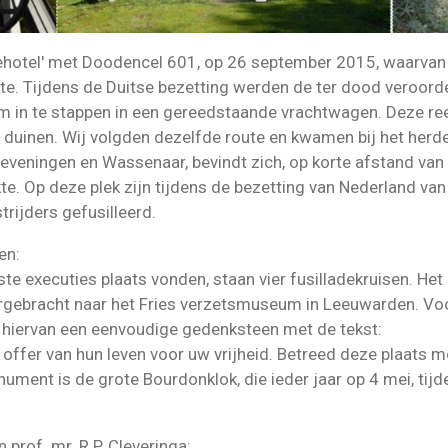
jehotel' met Doodencel 601, op 26 september 2015, waarvan
e. Tijdens de Duitse bezetting werden de ter dood veroorde
 in te stappen in een gereedstaande vrachtwagen. Deze re
e duinen. Wij volgden dezelfde route en kwamen bij het her
eveningen en Wassenaar, bevindt zich, op korte afstand van
e. Op deze plek zijn tijdens de bezetting van Nederland va
rijders gefusilleerd.
en:
e executies plaats vonden, staan vier fusilladekruisen. Het z
vergebracht naar het Fries verzetsmuseum in Leeuwarden. V
 hiervan een eenvoudige gedenksteen met de tekst:
 offer van hun leven voor uw vrijheid. Betreed deze plaats m
ument is de grote Bourdonklok, die ieder jaar op 4 mei, ti
 prof. mr. R.P. Cleveringa: