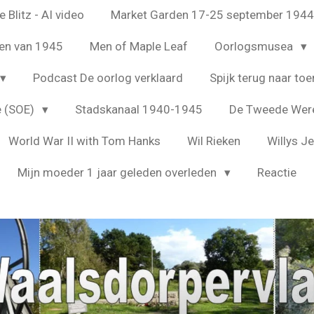
 Blitz - AI video
Market Garden 17-25 september 194
en van 1945
Men of Maple Leaf
Oorlogsmusea
Podcast De oorlog verklaard
Spijk terug naar toe
e (SOE)
Stadskanaal 1940-1945
De Tweede Were
World War II with Tom Hanks
Wil Rieken
Willys J
Mijn moeder 1 jaar geleden overleden
Reactie