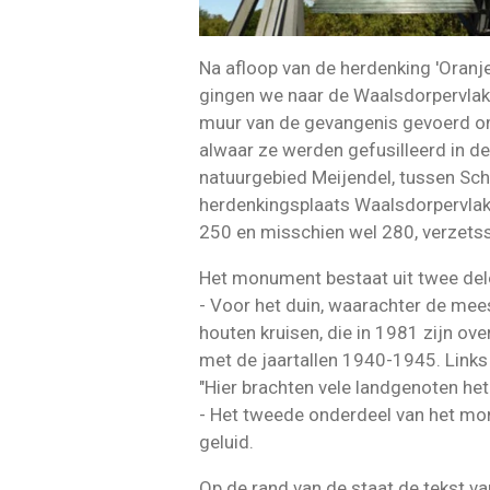
Na afloop van de herdenking 'Oran
gingen we naar de Waalsdorpervlakt
muur van de gevangenis gevoerd om
alwaar ze werden gefusilleerd in d
natuurgebied Meijendel, tussen Sch
herdenkingsplaats Waalsdorpervlakt
250 en misschien wel 280, verzetsst
Het monument bestaat uit twee del
- Voor het duin, waarachter de meest
houten kruisen, die in 1981 zijn o
met de jaartallen 1940-1945. Links
"Hier brachten vele landgenoten het
- Het tweede onderdeel van het mon
geluid.
Op de rand van de staat de tekst van