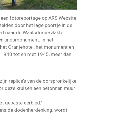
 een fotoreportage op ARS Website,
elden door het lage poortje in de
ed naar de Waalsdorpervlakte
denkingsmonument. In het
 het Oranjehotel, het monument en
n 1940 tot en met 1945, meer dan
ijn replica's van de oorspronkelijke
oor deze kruisen een betonnen muur
et gepaste eerbied."
jdens de dodenherdenking, wordt