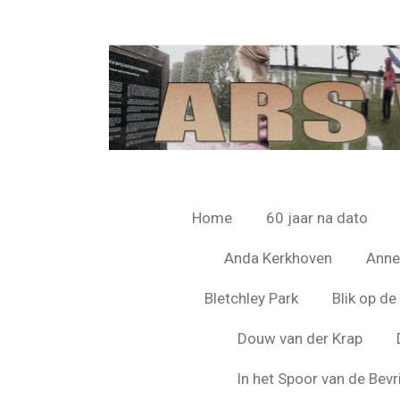
Ga
direct
naar
de
hoofdinhoud
Home
60 jaar na dato
Anda Kerkhoven
Anne
Bletchley Park
Blik op d
Douw van der Krap
In het Spoor van de Bevr