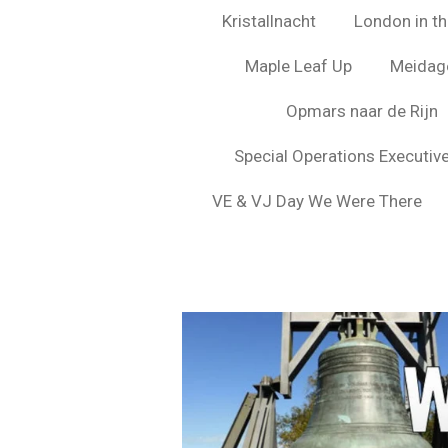
Kristallnacht
London in the
Maple Leaf Up
Meidag
Opmars naar de Rijn
Special Operations Executiv
VE & VJ Day We Were There