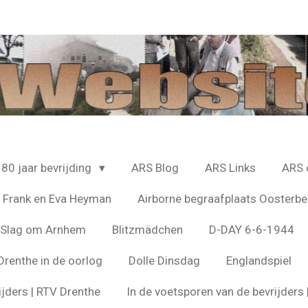
80 jaar bevrijding
ARS Blog
ARS Links
ARS 
 Frank en Eva Heyman
Airborne begraafplaats Oosterbe
e Slag om Arnhem
Blitzmädchen
D-DAY 6-6-1944
Drenthe in de oorlog
Dolle Dinsdag
Englandspiel
ijders | RTV Drenthe
In de voetsporen van de bevrijder