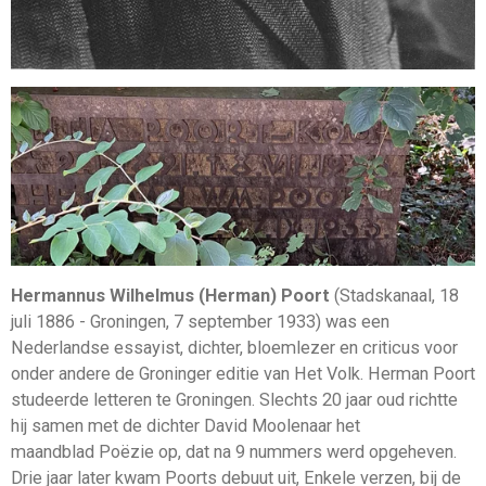
Hermannus Wilhelmus (Herman) Poort
(
Stadskanaal
,
18
juli
1886
-
Groningen
,
7 september
1933
) was een
Nederlandse essayist, dichter, bloemlezer en criticus voor
onder andere de Groninger editie van
Het Volk
. Herman Poort
studeerde letteren te Groningen. Slechts 20 jaar oud richtte
hij samen met de dichter David Moolenaar het
maandblad Poëzie op, dat na 9 nummers werd opgeheven.
Drie jaar later kwam Poorts debuut uit, Enkele verzen, bij de