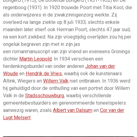
bongerd (1915), De bottende bongerd (1931-1932) en De
regenboog (1931). In 1920 trouwde Poort met Titia Kool, die
als onderwijzeres in de zwakzinnigenzorg werkte. Zij
overleed na lange ziekte op 8 juli 1933; slechts enkele
maanden later stierf ook Herman Poort, slechts 47 jaar oud,
na een kort ziekbed. Na zijn vroegtijdig overlijden zou hij per
ongeluk begraven zijn met in zijn jas
een romanmanuscript van zijn vriend en eveneens Gronings
dichter
Martin Leopold
. In 1934 verscheen een
herdenkingsbundel van onder anderen
Johan van der
Woude
en
Hendrik de Vries
, waarbij ook de kunstenaars
Altink, Wiegers en
Willem Valk
niet ontbraken. In 1936 werd
hij gehuldigd door de onthulling van een portret door Willem
Valk in de
Stadsschouwburg
, waarbij verschillende
gemeentebestuurders en gerenommeerde toneelspelers
aanwezig waren, zoals
Albert van Dalsum
en
Cor van der
Lugt Melsert
.