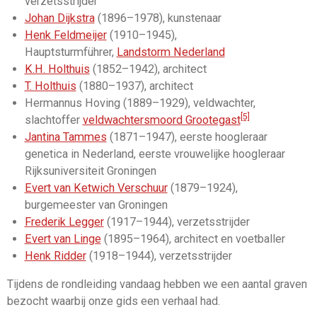
verzetsstrijder
Johan Dijkstra
(1896–1978), kunstenaar
Henk Feldmeijer
(1910–1945),
Hauptsturmführer,
Landstorm Nederland
K.H. Holthuis
(1852–1942), architect
T. Holthuis
(1880–1937), architect
Hermannus Hoving (1889–1929), veldwachter,
[5]
slachtoffer
veldwachtersmoord Grootegast
Jantina Tammes
(1871–1947), eerste hoogleraar
genetica in Nederland, eerste vrouwelijke hoogleraar
Rijksuniversiteit Groningen
Evert van Ketwich Verschuur
(1879–1924),
burgemeester van Groningen
Frederik Legger
(1917–1944), verzetsstrijder
Evert van Linge
(1895–1964), architect en voetballer
Henk Ridder
(1918–1944), verzetsstrijder
Tijdens de rondleiding vandaag hebben we een aantal graven
bezocht waarbij onze gids een verhaal had.