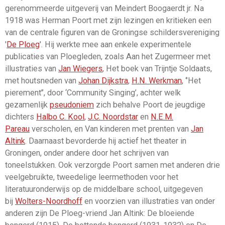
gerenommeerde uitgeverij van Meindert Boogaerdt jr. Na
1918 was Herman Poort met zijn lezingen en kritieken een
van de centrale figuren van de Groningse schildersvereniging
'
De Ploeg
'. Hij werkte mee aan enkele experimentele
publicaties van Ploegleden, zoals Aan het Zugermeer met
illustraties van
Jan Wiegers
, Het boek van Trijntje Soldaats,
met houtsneden van
Johan Dijkstra
,
H.N. Werkman
, ‘’Het
pierement’’, door ‘Community Singing’, achter welk
gezamenlijk
pseudoniem
zich behalve Poort de jeugdige
dichters
Halbo C. Kool
,
J.C. Noordstar
en
N.E.M.
Pareau
verscholen, en Van kinderen met prenten van
Jan
Altink
. Daarnaast bevorderde hij actief het theater in
Groningen, onder andere door het schrijven van
toneelstukken. Ook verzorgde Poort samen met anderen drie
veelgebruikte, tweedelige leermethoden voor het
literatuuronderwijs op de middelbare school, uitgegeven
bij
Wolters-Noordhoff
en voorzien van illustraties van onder
anderen zijn De Ploeg-vriend Jan Altink: De bloeiende