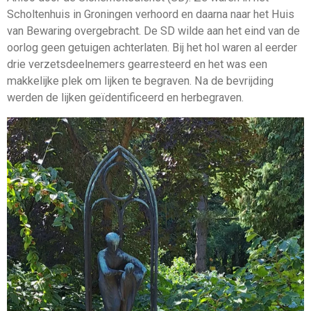
Scholtenhuis in Groningen verhoord en daarna naar het Huis
van Bewaring overgebracht. De SD wilde aan het eind van de
oorlog geen getuigen achterlaten. Bij het hol waren al eerder
drie verzetsdeelnemers gearresteerd en het was een
makkelijke plek om lijken te begraven. Na de bevrijding
werden de lijken geïdentificeerd en herbegraven.