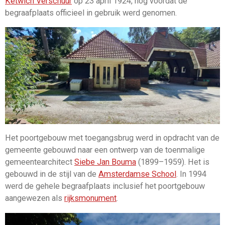
Ketwich Verschuur
op 23 april 1924, nog voordat de
begraafplaats officieel in gebruik werd genomen.
Het poortgebouw met toegangsbrug werd in opdracht van de
gemeente gebouwd naar een ontwerp van de toenmalige
gemeentearchitect
Siebe Jan Bouma
(1899–1959). Het is
gebouwd in de stijl van de
Amsterdamse School
. In 1994
werd de gehele begraafplaats inclusief het poortgebouw
aangewezen als
rijksmonument
.