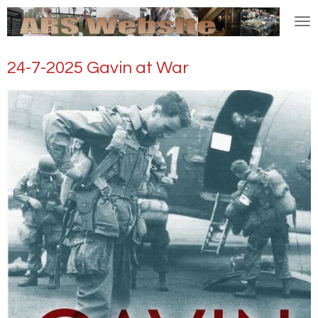
Ga
direct
naar
24-7-2025 Gavin at War
de
hoofdinhoud