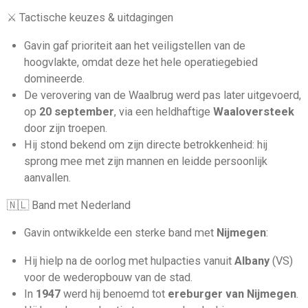
⚔️ Tactische keuzes & uitdagingen
Gavin gaf prioriteit aan het veiligstellen van de
hoogvlakte, omdat deze het hele operatiegebied
domineerde.
De verovering van de Waalbrug werd pas later uitgevoerd,
op
20 september
, via een heldhaftige
Waaloversteek
door zijn troepen.
Hij stond bekend om zijn directe betrokkenheid: hij
sprong mee met zijn mannen en leidde persoonlijk
aanvallen.
🇳🇱 Band met Nederland
Gavin ontwikkelde een sterke band met
Nijmegen
:
Hij hielp na de oorlog met hulpacties vanuit
Albany
(VS)
voor de wederopbouw van de stad.
In
1947
werd hij benoemd tot
ereburger van Nijmegen
.