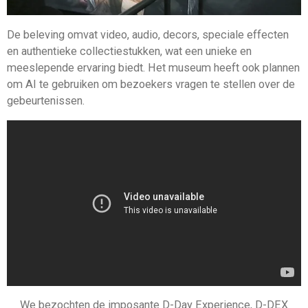
De beleving omvat video, audio, decors, speciale effecten
en authentieke collectiestukken, wat een unieke en
meeslepende ervaring biedt. Het museum heeft ook plannen
om AI te gebruiken om bezoekers vragen te stellen over de
gebeurtenissen.
We bezochten de imposante D-Day Experience, D-DEX