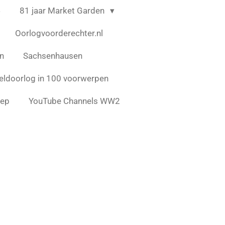
4
81 jaar Market Garden
Oorlogvoorderechter.nl
en
Sachsenhausen
ldoorlog in 100 voorwerpen
eep
YouTube Channels WW2