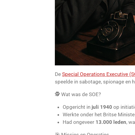
De
Special Operations Executive (
speelde in sabotage, spionage en h
🕵️ Wat was de SOE?
Opgericht in
juli 1940
op initiat
Werkte onder het Britse Minist
Had ongeveer
13.000 leden
, w
🎯 Missies en Operaties