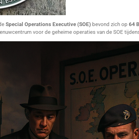
 de
Special Operations Executive (SOE)
bevond zich op
64 B
zenuwcentrum voor de geheime operaties van de SOE tijden