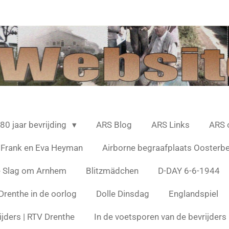
80 jaar bevrijding
ARS Blog
ARS Links
ARS 
 Frank en Eva Heyman
Airborne begraafplaats Oosterb
e Slag om Arnhem
Blitzmädchen
D-DAY 6-6-1944
Drenthe in de oorlog
Dolle Dinsdag
Englandspiel
ijders | RTV Drenthe
In de voetsporen van de bevrijder