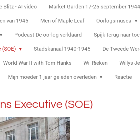
 Blitz - AI video
Market Garden 17-25 september 194
en van 1945
Men of Maple Leaf
Oorlogsmusea
Podcast De oorlog verklaard
Spijk terug naar to
e (SOE)
Stadskanaal 1940-1945
De Tweede Were
World War II with Tom Hanks
Wil Rieken
Willys J
Mijn moeder 1 jaar geleden overleden
Reactie
ns Executive (SOE)