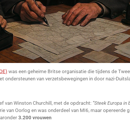
SOE)
was een geheime Britse organisatie die tijdens de Twee
et ondersteunen van verzetsbewegingen in door nazi-Duitsl
ief van Winston Churchill, met de opdracht:
“Steek Europa in 
erie van Oorlog en was onderdeel van MI6, maar opereerde g
aaronder
3.200 vrouwen