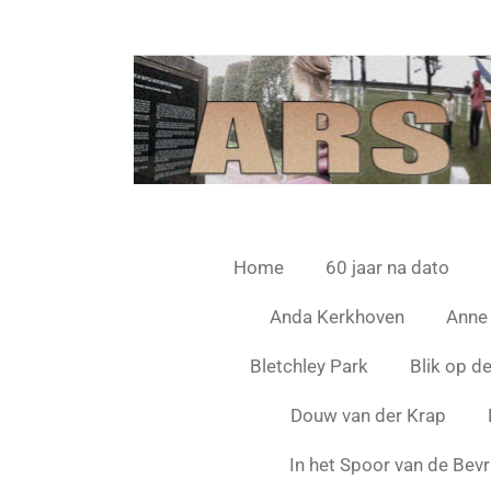
Ga
direct
naar
de
hoofdinhoud
Home
60 jaar na dato
Anda Kerkhoven
Anne
Bletchley Park
Blik op d
Douw van der Krap
In het Spoor van de Bevr