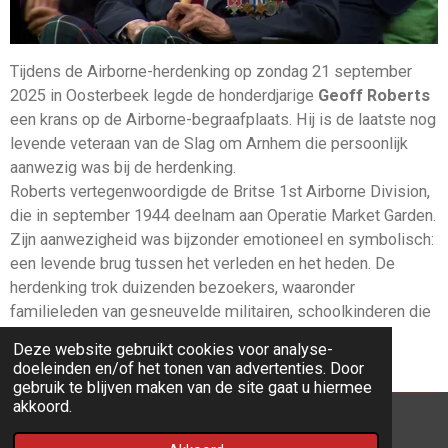
Tijdens de Airborne-herdenking op zondag 21 september
2025 in Oosterbeek legde de honderdjarige
Geoff Roberts
een krans op de Airborne-begraafplaats. Hij is de laatste nog
levende veteraan van de Slag om Arnhem die persoonlijk
aanwezig was bij de herdenking.
Roberts vertegenwoordigde de Britse 1st Airborne Division,
die in september 1944 deelnam aan Operatie Market Garden.
Zijn aanwezigheid was bijzonder emotioneel en symbolisch:
een levende brug tussen het verleden en het heden. De
herdenking trok duizenden bezoekers, waaronder
familieleden van gesneuvelde militairen, schoolkinderen die
bloemen legden bij de graven, en belangstellenden uit
Deze website gebruikt cookies voor analyse-
binnen- en buitenland.
doeleinden en/of het tonen van advertenties. Door
gebruik te blijven maken van de site gaat u hiermee
akkoord.
© 2022 - 2026 ARS Website