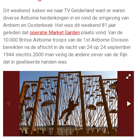
Dit weekend keken we naar TV Gelderland want er waren
diverse Airborne herdenkingen in en rond de omgeving van
Arnhem en Oosterbeek. Het was dit weekend 81 jaar
geleden dat
operatie Market Garden
plaats vond. Van de
10.000 Britse Airborne troops van de 1st Airborne Division
bereikten na de aftocht in de nacht van 24 op 24 september
1944 slechts 2000 man veilig de andere oever van de Rijn
dat in geallieerde handen was.