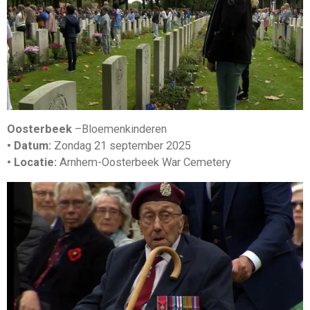
Oosterbeek
–Bloemenkinderen
• Datum:
Zondag 21 september 2025
• Locatie:
Arnhem-Oosterbeek War Cemetery