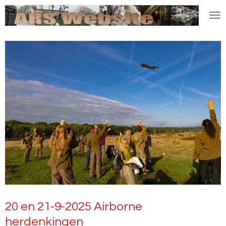
Ga
direct
naar
de
hoofdinhoud
20 en 21-9-2025 Airborne
herdenkingen