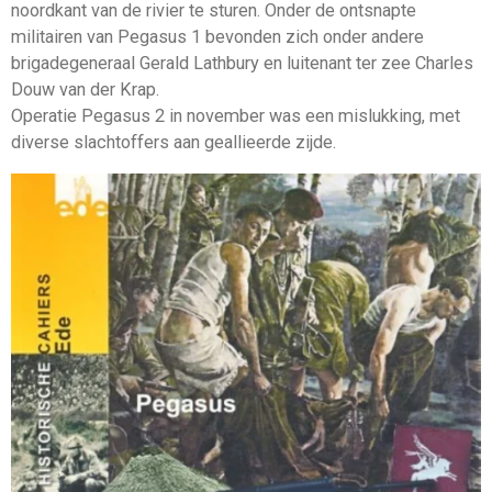
noordkant van de rivier te sturen. Onder de ontsnapte
militairen van Pegasus 1 bevonden zich onder andere
brigadegeneraal Gerald Lathbury en luitenant ter zee Charles
Douw van der Krap.
Operatie Pegasus 2 in november was een mislukking, met
diverse slachtoffers aan geallieerde zijde.