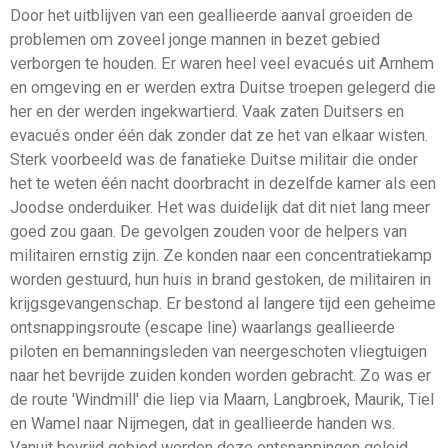
Door het uitblijven van een geallieerde aanval groeiden de
problemen om zoveel jonge mannen in bezet gebied
verborgen te houden. Er waren heel veel evacués uit Arnhem
en omgeving en er werden extra Duitse troepen gelegerd die
her en der werden ingekwartierd. Vaak zaten Duitsers en
evacués onder één dak zonder dat ze het van elkaar wisten.
Sterk voorbeeld was de fanatieke Duitse militair die onder
het te weten één nacht doorbracht in dezelfde kamer als een
Joodse onderduiker. Het was duidelijk dat dit niet lang meer
goed zou gaan. De gevolgen zouden voor de helpers van
militairen ernstig zijn. Ze konden naar een concentratiekamp
worden gestuurd, hun huis in brand gestoken, de militairen in
krijgsgevangenschap. Er bestond al langere tijd een geheime
ontsnappingsroute (escape line) waarlangs geallieerde
piloten en bemanningsleden van neergeschoten vliegtuigen
naar het bevrijde zuiden konden worden gebracht. Zo was er
de route 'Windmill' die liep via Maarn, Langbroek, Maurik, Tiel
en Wamel naar Nijmegen, dat in geallieerde handen ws.
Vanuit bevrijd gebied werden deze ontsnappingen geleid