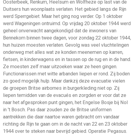
Oosterbeek, Renkum, Heelsum en Wolfheze op last van de
Duitsers hun woonplaats verlaten. Het gebied langs de Rijn
werd Sperrgebiet. Maar het ging nog verder. Op 1 oktober
werd Wageningen ontruimd. Op vrijdag 20 oktober 1944 werd
geheel onverwacht aangekondigd dat de inwoners van
Bennekom binnen twee dagen, voor zondag 22 oktober 1944,
hun huizen moesten verlaten. Gevolg was veel vluchtelingen
onderweg met alles wat ze konden meenemen op karren,
fietsen, in kinderwagens en in tassen op de rug en in de hand.
Ze moesten zelf maar uitzoeken waar ze heen gingen.
Functionarissen met witte arbanden liepen er rond. Zij boden
zo goed mogelijk hulp. Maar dankzij deze evacuatie vielen
de groepen Britse airbornes in burgerkleding niet op. Zij
liepen temidden van de evacués en zorgden er voor dat ze
naar het afgesproken punt gingen, het Engelse Bosje bij Nol
in 't Bosch. Pas daar zouden ze de Britse uniformen
aantrekken die daar naartoe waren gebracht om vandaar
richting de Rijn te gaan om in de nacht van 22 en 23 oktober
1944 over te steken naar bevrijd gebied. Operatie Pegasus.