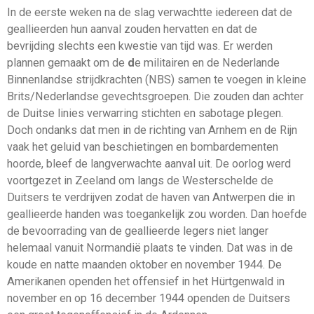
In de eerste weken na de slag verwachtte iedereen dat de
geallieerden hun aanval zouden hervatten en dat de
bevrijding slechts een kwestie van tijd was. Er werden
plannen gemaakt om de
d
e militairen en de Nederlande
Binnenlandse strijdkrachten (NBS) samen te voegen in kleine
Brits/Nederlandse gevechtsgroepen. Die zouden dan achter
de Duitse linies verwarring stichten en sabotage plegen.
Doch ondanks dat men in de richting van Arnhem en de Rijn
vaak het geluid van beschietingen en bombardementen
hoorde, bleef de langverwachte aanval uit. De oorlog werd
voortgezet in Zeeland om langs de Westerschelde de
Duitsers te verdrijven zodat de haven van Antwerpen die in
geallieerde handen was toegankelijk zou worden. Dan hoefde
de bevoorrading van de geallieerde legers niet langer
helemaal vanuit Normandië plaats te vinden. Dat was in de
koude en natte maanden oktober en november 1944. De
Amerikanen openden het offensief in het Hürtgenwald in
november en op 16 december 1944 openden de Duitsers