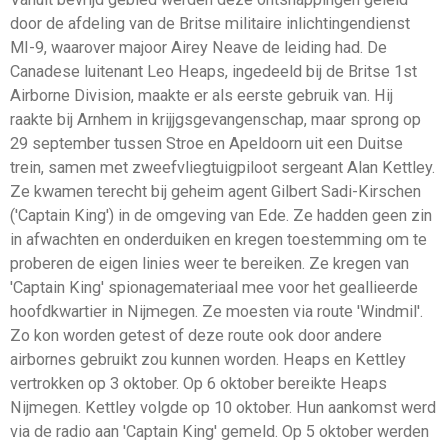
door de afdeling van de Britse militaire inlichtingendienst
MI-9, waarover majoor Airey Neave de leiding had. De
Canadese luitenant Leo Heaps, ingedeeld bij de Britse 1st
Airborne Division, maakte er als eerste gebruik van. Hij
raakte bij Arnhem in krijjgsgevangenschap, maar sprong op
29 september tussen Stroe en Apeldoorn uit een Duitse
trein, samen met zweefvliegtuigpiloot sergeant Alan Kettley.
Ze kwamen terecht bij geheim agent Gilbert Sadi-Kirschen
('Captain King') in de omgeving van Ede. Ze hadden geen zin
in afwachten en onderduiken en kregen toestemming om te
proberen de eigen linies weer te bereiken. Ze kregen van
'Captain King' spionagemateriaal mee voor het geallieerde
hoofdkwartier in Nijmegen. Ze moesten via route 'Windmil'.
Zo kon worden getest of deze route ook door andere
airbornes gebruikt zou kunnen worden. Heaps en Kettley
vertrokken op 3 oktober. Op 6 oktober bereikte Heaps
Nijmegen. Kettley volgde op 10 oktober. Hun aankomst werd
via de radio aan 'Captain King' gemeld. Op 5 oktober werden