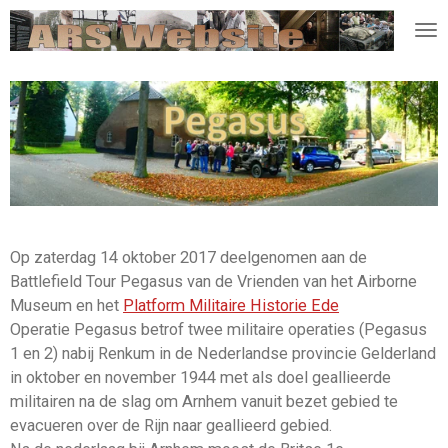
Ga
direct
naar
de
hoofdinhoud
Op zaterdag 14 oktober 2017 deelgenomen aan de
Battlefield Tour Pegasus van de Vrienden van het Airborne
Museum en het
Platform Militaire Historie Ede
Operatie Pegasus betrof twee militaire operaties (Pegasus
1 en 2) nabij Renkum in de Nederlandse provincie Gelderland
in oktober en november 1944 met als doel geallieerde
militairen na de slag om Arnhem vanuit bezet gebied te
evacueren over de Rijn naar geallieerd gebied.