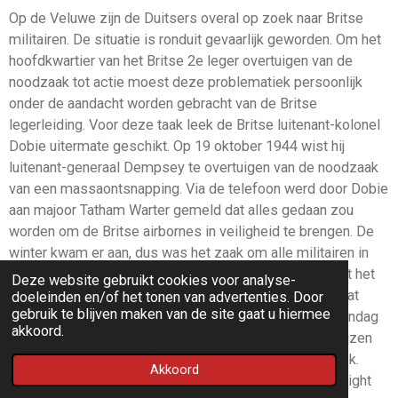
Op de Veluwe zijn de Duitsers overal op zoek naar Britse
militairen. De situatie is ronduit gevaarlijk geworden. Om het
hoofdkwartier van het Britse 2e leger overtuigen van de
noodzaak tot actie moest deze problematiek persoonlijk
onder de aandacht worden gebracht van de Britse
legerleiding. Voor deze taak leek de Britse luitenant-kolonel
Dobie uitermate geschikt. Op 19 oktober 1944 wist hij
luitenant-generaal Dempsey te overtuigen van de noodzaak
van een massaontsnapping. Via de telefoon werd door Dobie
aan majoor Tatham Warter gemeld dat alles gedaan zou
worden om de Britse airbornes in veiligheid te brengen. De
winter kwam er aan, dus was het zaak om alle militairen in
één grote groep over de Rijn te brengen. In overleg met het
Deze website gebruikt cookies voor analyse-
geallieerde hoofdkwartier in Nijmegen wed besloten dat
doeleinden en/of het tonen van advertenties. Door
gebruik te blijven maken van de site gaat u hiermee
deze actie zou worden uitgevoerd in de nacht van maandag
akkoord.
23 op dinsdag 24 oktober. Een verkenning moest uitwijzen
welk punt het meest geschikt was voor deze oversteek.
Akkoord
Deze verkenning werd uitgevoerd door captain Wainwright