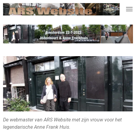
Ga
direct
naar
de
hoofdinhoud
De webmaster van ARS Website met zijn vrouw voor het
legendarische Anne Frank Huis.