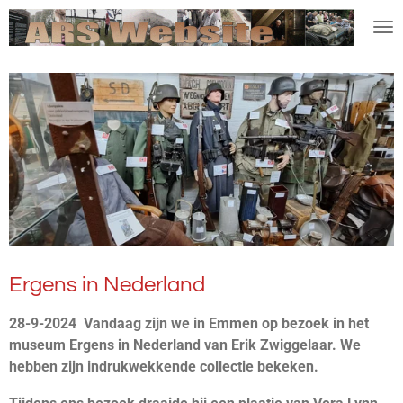
Ga
direct
naar
de
hoofdinhoud
Ergens in Nederland
28-9-2024 Vandaag zijn we in Emmen op bezoek in het
museum Ergens in Nederland van Erik Zwiggelaar. We
hebben zijn indrukwekkende collectie bekeken.