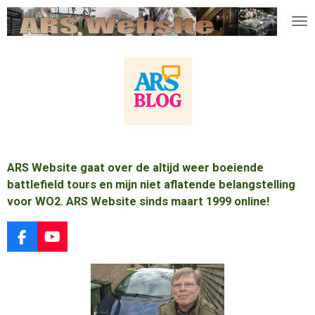
Ga
direct
naar
de
hoofdinhoud
ARS Website gaat over de altijd weer boeiende
battlefield tours en mijn niet aflatende belangstelling
voor WO2. ARS Website sinds maart 1999 online!
F
Y
a
o
c
u
e
T
b
u
o
b