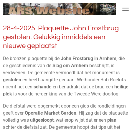
Ga
direct
naar
28-4-2025 Plaquette John Frostbrug
de
hoofdinhoud
gestolen. Gelukkig inmiddels een
nieuwe geplaatst
De bronzen plaquette bij de
John Frostbrug in Arnhem
, die
de geschiedenis van de
Slag om Arnhem
beschrijft, is
verdwenen. De gemeente vermoedt dat het monument is
gestolen
en heeft aangifte gedaan. Wethouder Bob Roelofs
noemt het een
schande
en benadrukt dat de brug een
heilige
plek
is voor de herdenking van de Tweede Wereldoorlog.
De diefstal werd opgemerkt door een gids die rondleidingen
geeft over
Operatie Market Garden
. Hij zag dat de plaquette
volledig was
uitgesloopt
, wat erop wijst dat er een
plan
achter de diefstal zat. De gemeente hoopt dat tips uit het