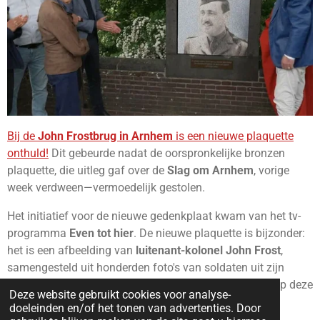
Bij de
John Frostbrug in Arnhem
is een nieuwe plaquette
onthuld!
Dit gebeurde nadat de oorspronkelijke bronzen
plaquette, die uitleg gaf over de
Slag om Arnhem
, vorige
week verdween—vermoedelijk gestolen.
Het initiatief voor de nieuwe gedenkplaat kwam van het tv-
programma
Even tot hier
. De nieuwe plaquette is bijzonder:
het is een afbeelding van
luitenant-kolonel John Frost
,
samengesteld uit honderden foto's van soldaten uit zijn
eenheid. De gemeente Arnhem reageerde emotioneel op deze
Deze website gebruikt cookies voor analyse-
actie en noemde het een
prachtig gebaar
.
doeleinden en/of het tonen van advertenties. Door