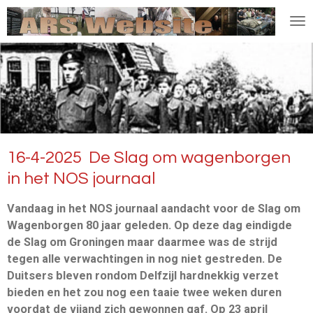
Ga
direct
naar
de
hoofdinhoud
16-4-2025 De Slag om wagenborgen
in het NOS journaal
Vandaag in het NOS journaal aandacht voor de Slag om
Wagenborgen 80 jaar geleden. Op deze dag eindigde
de Slag om Groningen maar daarmee was de strijd
tegen alle verwachtingen in nog niet gestreden. De
Duitsers bleven rondom Delfzijl hardnekkig verzet
bieden en het zou nog een taaie twee weken duren
voordat de vijand zich gewonnen gaf. Op 23 april