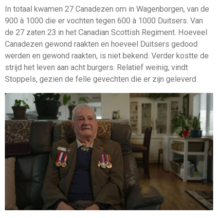
In totaal kwamen 27 Canadezen om in Wagenborgen, van de
900 à 1000 die er vochten tegen 600 à 1000 Duitsers. Van
de 27 zaten 23 in het Canadian Scottish Regiment. Hoeveel
Canadezen gewond raakten en hoeveel Duitsers gedood
werden en gewond raakten, is niet bekend. Verder kostte de
strijd het leven aan acht burgers. Relatief weinig, vindt
Stoppels, gezien de felle gevechten die er zijn geleverd.