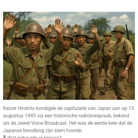
Keizer Hirohito kondigde de capitulatie van Japan aan op 15
augustus 1945 via een historische radiotoespraak, bekend
als de Jewel Voice Broadcast. Het was de eerste keer dat de
Japanse bevolking zijn stem hoorde.
🎙️ Wat gebeurde er precies?