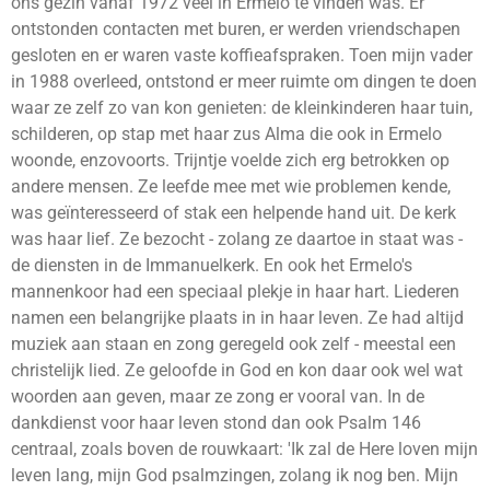
ons gezin vanaf 1972 veel in Ermelo te vinden was. Er
ontstonden contacten met buren, er werden vriendschapen
gesloten en er waren vaste koffieafspraken. Toen mijn vader
in 1988 overleed, ontstond er meer ruimte om dingen te doen
waar ze zelf zo van kon genieten: de kleinkinderen haar tuin,
schilderen, op stap met haar zus Alma die ook in Ermelo
woonde, enzovoorts. Trijntje voelde zich erg betrokken op
andere mensen. Ze leefde mee met wie problemen kende,
was geïnteresseerd of stak een helpende hand uit. De kerk
was haar lief. Ze bezocht - zolang ze daartoe in staat was -
de diensten in de Immanuelkerk. En ook het Ermelo's
mannenkoor had een speciaal plekje in haar hart. Liederen
namen een belangrijke plaats in in haar leven. Ze had altijd
muziek aan staan en zong geregeld ook zelf - meestal een
christelijk lied. Ze geloofde in God en kon daar ook wel wat
woorden aan geven, maar ze zong er vooral van. In de
dankdienst voor haar leven stond dan ook Psalm 146
centraal, zoals boven de rouwkaart: 'Ik zal de Here loven mijn
leven lang, mijn God psalmzingen, zolang ik nog ben. Mijn