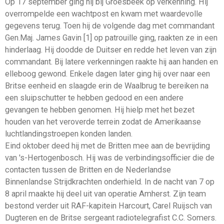
Op 17 september ging hij bij Groesbeek op verkenning. Hij
overrompelde een wachtpost en kwam met waardevolle
gegevens terug. Toen hij de volgende dag met commandant
Gen.Maj. James Gavin [1] op patrouille ging, raakten ze in een
hinderlaag. Hij doodde de Duitser en redde het leven van zijn
commandant. Bij latere verkenningen raakte hij aan handen en
elleboog gewond. Enkele dagen later ging hij over naar een
Britse eenheid en slaagde erin de Waalbrug te bereiken na
een sluipschutter te hebben gedood en een andere
gevangen te hebben genomen. Hij hielp met het bezet
houden van het veroverde terrein zodat de Amerikaanse
luchtlandingstroepen konden landen.
Eind oktober deed hij met de Britten mee aan de bevrijding
van 's-Hertogenbosch. Hij was de verbindingsofficier die de
contacten tussen de Britten en de Nederlandse
Binnenlandse Strijdkrachten onderhield. In de nacht van 7 op
8 april maakte hij deel uit van operatie Amherst. Zijn team
bestond verder uit RAF-kapitein Harcourt, Carel Ruijsch van
Dugteren en de Britse sergeant radiotelegrafist C.C. Somers.