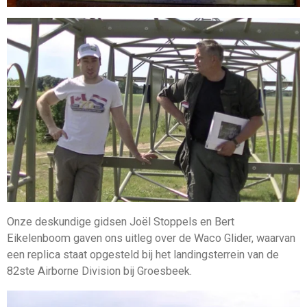
Onze deskundige gidsen Joël Stoppels en Bert
Eikelenboom gaven ons uitleg over de Waco Glider, waarvan
een replica staat opgesteld bij het landingsterrein van de
82ste Airborne Division bij Groesbeek.