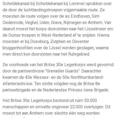
Scheldekanaal bij Scheldekanaal bij Lommel oprukken over
de door de luchtlandingstroepen vrijgemaakte route. Ze
moesten de route volgen over de as Eindhoven, Sint-
Oedenrode, Veghel, Uden, Grave, Nijmegen en Arnhem. Van
daaruit moest het korps doorstoten naar het IJsselmeer om
de Duitse troepen in West-Nederland af te snijden. Hierna
moesten er bij Doesburg, Zutphen en Deventer
bruggenhoofden over de IJssel worden geslagen, waarna
men direct kon doorstoten naar het Ruhrgebied.
De voorhoede van het Britse 30e Legerkorps werd gevormd
door de pantserdivisie "Grenadier Guards". Daarachter
kwamen de 43e Wessex- en de 50e Northhumberland-
infanteriedivisie. Ten slotte volgden nog de Britse 8e
pantserbrigade en de Nederlandse Prinses Irene Brigade.
Het Britse 30e Legerkorps bestond uit ruim 50.000
manschappen en omvatte ongeveer 22.000 voertuigen. Dit
moest tot aan Arnhem over slechts één weg worden