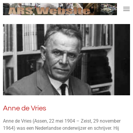
Ga
direct
naar
de
hoofdinhoud
Anne de Vries
Anne de Vries (Assen, 22 mei 1904 – Zeist, 29 november
1964) was een Nederlandse onderwijzer en schrijver. Hij