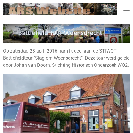
Ga
direct
naar
de
hoofdinhoud
Op zaterdag 23 april 2016 nam ik deel aan de STIWOT
Battlefieldtour "Slag om Woensdrecht". Deze tour werd geleid
door Johan van Doorn, Stichting Historisch Onderzoek WO2.