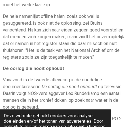
moet het werk klaar zijn.
De hele namenlijst offline halen, zoals ook wel is
gesuggereerd, is ook niet de oplossing, zei Bruins
vanochtend. Hij kan zich naar eigen zeggen goed voorstellen
dat mensen zich zorgen maken, maar vindt het onvermijdelijk
dat er namen in het register staan die daar misschien niet
thuishoren. "Het is de taak van het Nationaal Archief om de
registers zoals ze zijn toegankelijk te maken."
De oorlog die nooit ophoudt
Vanavond is de tweede aflevering in de driedelige
documentaireserie
De oorlog die nooit ophoudt
op televisie.
Daarin volgt NOS-verslaggever Lex Runderkamp een aantal
mensen die in het archief doken, op zoek naar wat er in de
oorlog is gebeurd.
Deze website gebruikt cookies voor analyse-
De uitzending is vanavond van 20.30 tot 21.30 uur op NPO 2.
doeleinden en/of het tonen van advertenties. Door
gebruik te blijven maken van de site gaat u hiermee