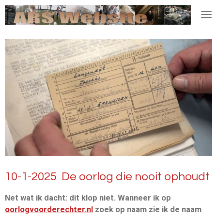
Ga
direct
naar
de
hoofdinhoud
10-1-2025 De oorlog die nooit ophoudt
Net wat ik dacht: dit klop niet. Wanneer ik op
oorlogvoorderechter.nl
zoek op naam zie ik de naam