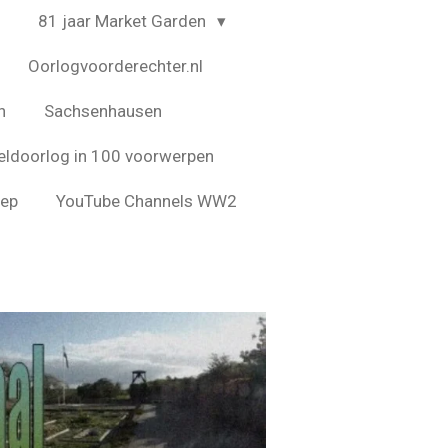
4
81 jaar Market Garden
Oorlogvoorderechter.nl
n
Sachsenhausen
ldoorlog in 100 voorwerpen
eep
YouTube Channels WW2