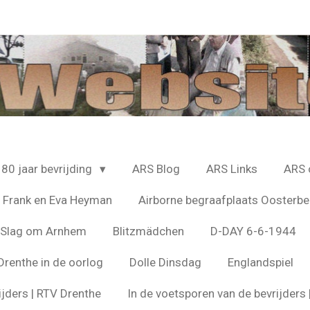
80 jaar bevrijding
ARS Blog
ARS Links
ARS 
 Frank en Eva Heyman
Airborne begraafplaats Oosterbe
e Slag om Arnhem
Blitzmädchen
D-DAY 6-6-1944
Drenthe in de oorlog
Dolle Dinsdag
Englandspiel
ijders | RTV Drenthe
In de voetsporen van de bevrijder