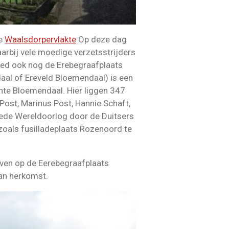
de
Waalsdorpervlakte
Op deze dag
arbij vele moedige verzetsstrijders
 goed ook nog de Erebegraafplaats
al of Ereveld Bloemendaal) is een
te Bloemendaal. Hier liggen 347
Post, Marinus Post, Hannie Schaft,
weede Wereldoorlog door de Duitsers
zoals fusilladeplaats Rozenoord te
raven op de Eerebegraafplaats
van herkomst.