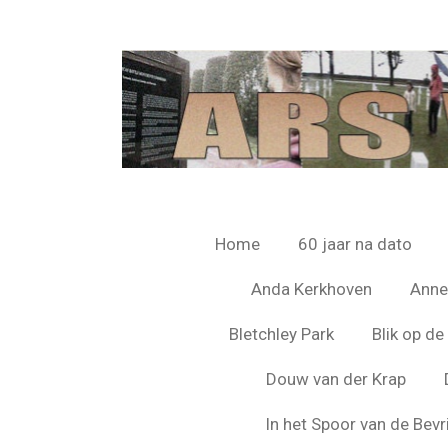
Ga
direct
naar
de
hoofdinhoud
Home
60 jaar na dato
Anda Kerkhoven
Anne
Bletchley Park
Blik op d
Douw van der Krap
In het Spoor van de Bevr