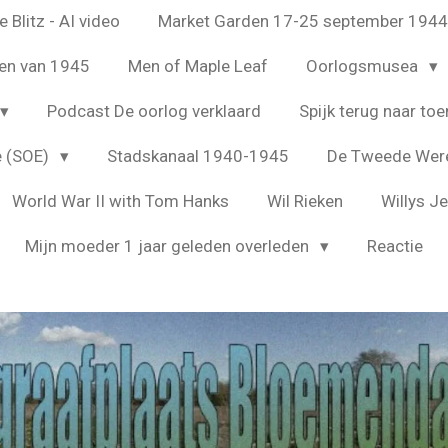
 Blitz - AI video
Market Garden 17-25 september 194
en van 1945
Men of Maple Leaf
Oorlogsmusea
Podcast De oorlog verklaard
Spijk terug naar toe
e (SOE)
Stadskanaal 1940-1945
De Tweede Were
World War II with Tom Hanks
Wil Rieken
Willys J
Mijn moeder 1 jaar geleden overleden
Reactie