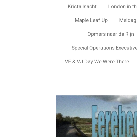
Kristallnacht
London in the
Maple Leaf Up
Meidag
Opmars naar de Rijn
Special Operations Executiv
VE & VJ Day We Were There