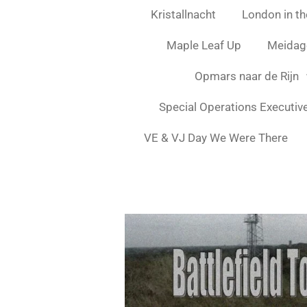
Kristallnacht
London in the
Maple Leaf Up
Meidag
Opmars naar de Rijn
Special Operations Executiv
VE & VJ Day We Were There