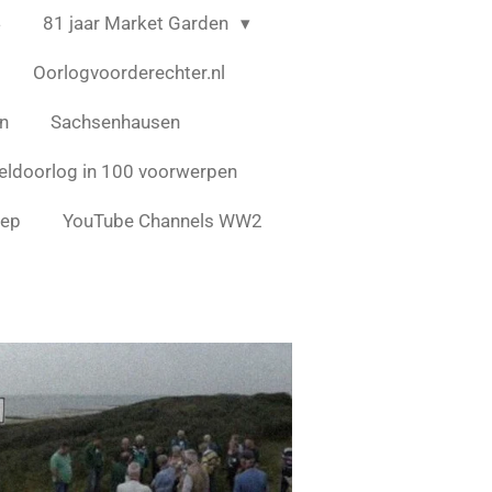
4
81 jaar Market Garden
Oorlogvoorderechter.nl
en
Sachsenhausen
ldoorlog in 100 voorwerpen
eep
YouTube Channels WW2