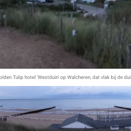
lden Tulip hotel 'Westduin' op Walcheren, dat vlak bij de du