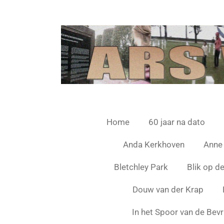
Ga
direct
naar
de
hoofdinhoud
Home
60 jaar na dato
Anda Kerkhoven
Anne
Bletchley Park
Blik op d
Douw van der Krap
In het Spoor van de Bevr