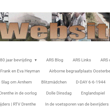
80 jaar bevrijding
ARS Blog
ARS Links
ARS 
 Frank en Eva Heyman
Airborne begraafplaats Oosterb
e Slag om Arnhem
Blitzmädchen
D-DAY 6-6-1944
Drenthe in de oorlog
Dolle Dinsdag
Englandspiel
ijders | RTV Drenthe
In de voetsporen van de bevrijder